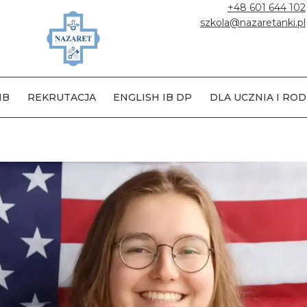
+48 601 644 102
szkola@nazaretanki.pl
IB
REKRUTACJA
ENGLISH IB DP
DLA UCZNIA I ROD