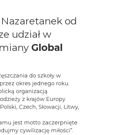
 Nazaretanek od
ze udział w
ymiany
Global
zęszczania do szkoły w
rzez okres jednego roku.
olicką organizacją
odzieży z krajów Europy
olski, Czech, Słowacji, Litwy,
amu jest motto zaczerpnięte
udujmy cywilizację miłości”.