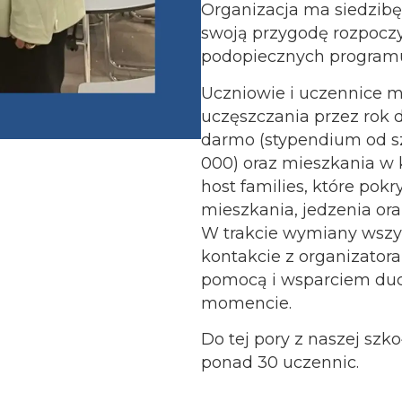
Organizacja ma siedzibę
swoją przygodę rozpocz
podopiecznych program
Uczniowie i uczennice m
uczęszczania przez rok 
darmo (stypendium od sz
000) oraz mieszkania w k
host families, które po
mieszkania, jedzenia ora
W trakcie wymiany wszys
kontakcie z organizator
pomocą i wsparciem d
momencie.
Do tej pory z naszej szk
ponad 30 uczennic.