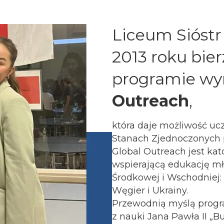
Liceum Sióstr
2013 roku bier
programie w
Outreach
,
która daje możliwość uc
Stanach Zjednoczonych p
Global Outreach jest kat
wspierającą edukację mł
Środkowej i Wschodniej: P
Węgier i Ukrainy.
Przewodnią myślą progr
z nauki Jana Pawła II „B