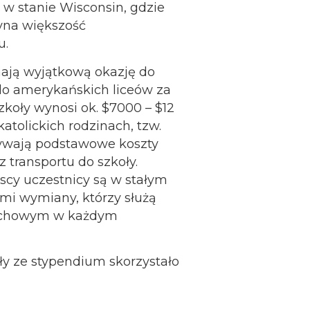
 w stanie Wisconsin, gdzie
yna większość
u.
ają wyjątkową okazję do
do amerykańskich liceów za
koły wynosi ok. $7000 – $12
atolickich rodzinach, tzw.
krywają podstawowe koszty
z transportu do szkoły.
cy uczestnicy są w stałym
ami wymiany, którzy służą
uchowym w każdym
oły ze stypendium skorzystało